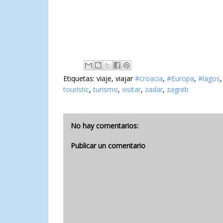
Etiquetas: viaje, viajar
#croacia
,
#Europa
,
#lagos
touristic
,
turismo
,
visitar
,
zadar
,
zagreb
No hay comentarios:
Publicar un comentario