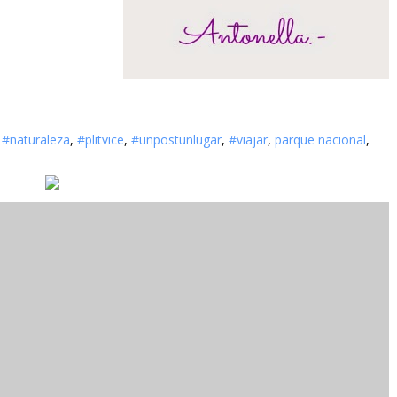
,
#naturaleza
,
#plitvice
,
#unpostunlugar
,
#viajar
,
parque nacional
,