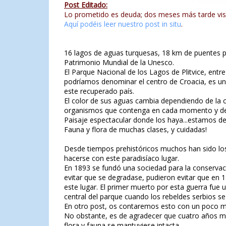
Post Editado:
Lo prometido es deuda; dos meses más tarde visi
Aquí podéis leer nuestro post in situ
.
16 lagos de aguas turquesas, 18 km de puentes 
Patrimonio Mundial de la Unesco.
El Parque Nacional de los Lagos de Plitvice, entr
podríamos denominar el centro de Croacia, es uno
este recuperado país.
El color de sus aguas cambia dependiendo de la c
organismos que contenga en cada momento y de l
Paisaje espectacular donde los haya...estamos de
Fauna y flora de muchas clases, y cuidadas!
Desde tiempos prehistóricos muchos han sido lo
hacerse con este paradisíaco lugar.
En 1893 se fundó una sociedad para la conservació
evitar que se degradase, pudieron evitar que en 19
este lugar. El primer muerto por esta guerra fue un
central del parque cuando los rebeldes serbios se 
En otro post, os contaremos esto con un poco má
No obstante, es de agradecer que cuatro años más 
flora y fauna se mantuviese intacta.